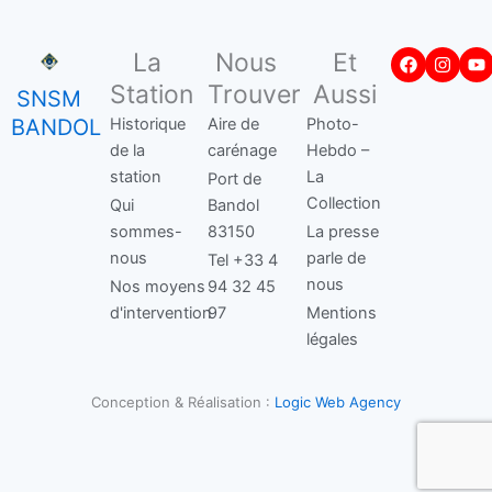
Facebook
Insta
Y
La
Nous
Et
Station
Trouver
Aussi
SNSM
BANDOL
Historique
Aire de
Photo-
de la
carénage
Hebdo –
station
La
Port de
Collection
Qui
Bandol
sommes-
83150
La presse
nous
parle de
Tel +33 4
nous
Nos moyens
94 32 45
d'intervention
97
Mentions
légales
Conception & Réalisation :
Logic Web Agency