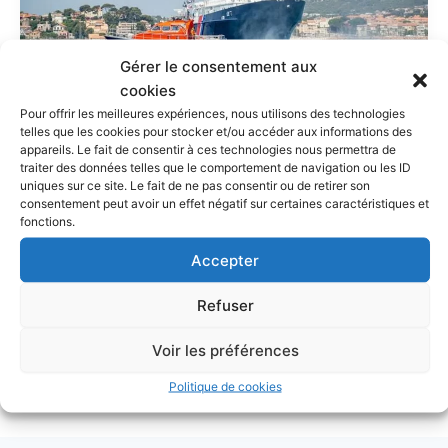
Gérer le consentement aux
cookies
Pour offrir les meilleures expériences, nous utilisons des technologies
telles que les cookies pour stocker et/ou accéder aux informations des
appareils. Le fait de consentir à ces technologies nous permettra de
Actualités
traiter des données telles que le comportement de navigation ou les ID
uniques sur ce site. Le fait de ne pas consentir ou de retirer son
RETROSPECTIVE 2021 – LES MOMENTS
consentement peut avoir un effet négatif sur certaines caractéristiques et
FORTS DE L’ANNÉE
fonctions.
Accepter
11 décembre 2021
/
Actualités
/
SNSM BANDOL
En 2021, année du 40ème anniversaire de la station,
Refuser
nos sauveteurs bénévoles, sous la responsabilité du
Voir les préférences
patron David Amico, auront à nouveau fait preuve de
leur engagement et de leur exemplarité
Politique de cookies