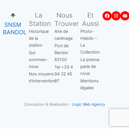
Facebook
Insta
Y
La
Nous
Et
Station
Trouver
Aussi
SNSM
BANDOL
Historique
Aire de
Photo-
de la
carénage
Hebdo –
station
La
Port de
Collection
Qui
Bandol
sommes-
83150
La presse
nous
parle de
Tel +33 4
nous
Nos moyens
94 32 45
d'intervention
97
Mentions
légales
Conception & Réalisation :
Logic Web Agency