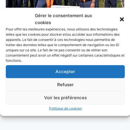
Gérer le consentement aux
cookies
Pour offrir les meilleures expériences, nous utilisons des technologies
telles que les cookies pour stocker et/ou accéder aux informations des
appareils. Le fait de consentir à ces technologies nous permettra de
traiter des données telles que le comportement de navigation ou les ID
Archives
uniques sur ce site. Le fait de ne pas consentir ou de retirer son
consentement peut avoir un effet négatif sur certaines caractéristiques et
SIX-FOURS : INAUGURATION DU
fonctions.
GIRATOIRE DES SAUVETEURS EN MER
SNSM
Accepter
27 juillet 2019
/
Archives
/
Christian Gicquel
Refuser
une stèle consacrée aux sauveteurs en mer de la
Voir les préférences
SNSM
Politique de cookies