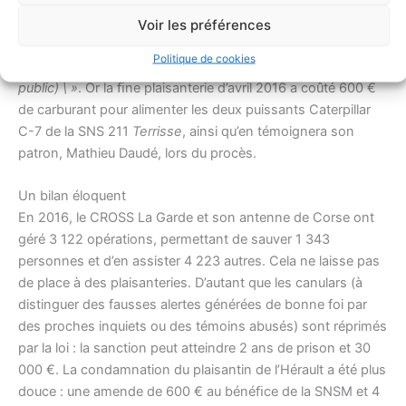
rappelle Patrick Toustou, il faut des canots, du carburant,
de l’entretien, de la formation. Bref, de l’argent. On ne peut
Voir les préférences
dilapider nos ressources qui, à
79 % sont des ressources
Politique de cookies
d’origine privée (46 % sont des dons collectés auprès du
public) \ »
. Or la ﬁne plaisanterie d’avril 2016 a coûté 600 €
de carburant pour alimenter les deux puissants Caterpillar
C-7 de la SNS 211
Terrisse
, ainsi qu’en témoignera son
patron, Mathieu Daudé, lors du procès.
Un bilan éloquent
En 2016, le CROSS La Garde et son antenne de Corse ont
géré 3 122 opérations, permettant de sauver 1 343
personnes et d’en assister 4 223 autres. Cela ne laisse pas
de place à des plaisanteries. D’autant que les canulars (à
distinguer des fausses alertes générées de bonne foi par
des proches inquiets ou des témoins abusés) sont réprimés
par la loi : la sanction peut atteindre 2 ans de prison et 30
000 €. La condamnation du plaisantin de l’Hérault a été plus
douce : une amende de 600 € au bénéﬁce de la SNSM et 4