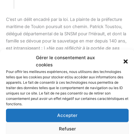
C’est un délit encadré par la loi. La plainte de la préfecture
maritime de Toulon poursuit son chemin. Patrick Toustou,
délégué départemental de la SNSM pour l’Hérault, et dont la
famille se dévoue pour le sauvetage en mer depuis 140 ans,
est intransigeant :
\ »Ne pas réﬂéchir à la portée de ses
actes, cela nous pose un problème\ »
. En fait, un problème
Gérer le consentement aux
triple. Pratique d’abord :
\ »Engagés dans une opération
cookies
bidon, les Sauveteurs en Mer ne pourront intervenir
Pour offrir les meilleures expériences, nous utilisons des technologies
simultanément pour une urgence justiﬁée\ »
. Moral aussi
telles que les cookies pour stocker et/ou accéder aux informations des
appareils. Le fait de consentir à ces technologies nous permettra de
:
\ »Sur un appel, les bénévoles abandonnent famille,
traiter des données telles que le comportement de navigation ou les ID
travail, loisir pour se porter gratuitement au secours
uniques sur ce site. Le fait de ne pas consentir ou de retirer son
d’inconnus et prendre des risques pour les arracher à un
consentement peut avoir un effet négatif sur certaines caractéristiques et
fonctions.
danger réel\ »
. Et d’enfoncer le clou :
\ »
On ne peut se
moquer des valeurs qui animent leur engagement
Accepter
désintéressé, leur courage obstiné
\ »
. Dernier volet du
triple problème, l’aspect ﬁnancier :
\ » Pour sauver des vies,
Refuser