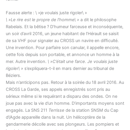
Fausse alerte : \ »je voulais juste rigoler\ »
\ »Le rire est le propre de l’homme\ »
a dit le philosophe
Rabelais. Et la bêtise ? D’humeur farceuse et inconséquente,
un soir d’avril 2016, un jeune habitant de l’Hérault se saisit
de sa VHF pour signaler au CROSS un navire en difﬁculté.
Une invention. Pour parfaire son canular, il appelle encore,
cette fois depuis son portable, et annonce un homme à la
mer. Autre invention.
\ »C’était une farce. Je voulais juste
rigoler\ »
s’expliquera-t-il en mars dernier au tribunal de
Béziers.
Mais n’anticipons pas. Retour à la soirée du 18 avril 2016. Au
CROSS La Garde, ses appels enregistrés sont pris au
sérieux même si le requérant a disparu des ondes. On ne
joue pas avec la vie d’un homme. D’importants moyens sont
engagés. La SNS 211
Terrisse
de la station SNSM du Cap
d\’Agde appareille dans la nuit. Un hélicoptère de la
gendarmerie décolle avec ses plongeurs. Les pompiers et