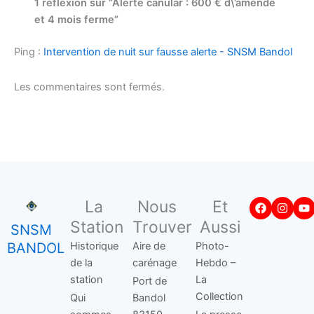
1 réflexion sur “Alerte canular : 600 € d\’amende
et 4 mois ferme”
Ping :
Intervention de nuit sur fausse alerte - SNSM Bandol
Les commentaires sont fermés.
Facebook
Insta
Y
La
Nous
Et
Station
Trouver
Aussi
SNSM
BANDOL
Historique
Aire de
Photo-
de la
carénage
Hebdo –
station
La
Port de
Collection
Qui
Bandol